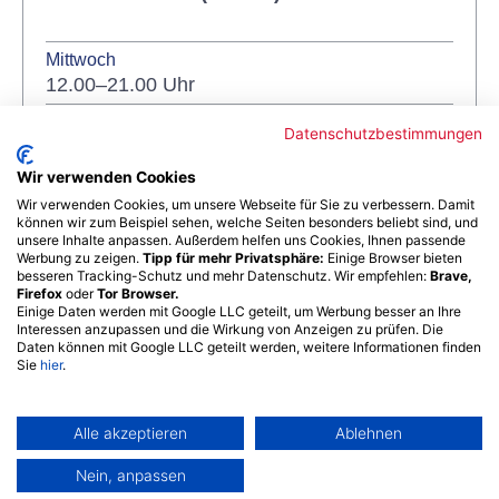
Mittwoch
12.00–21.00 Uhr
Donnerstag
Datenschutzbestimmungen
12.00–21.00 Uhr
Wir verwenden Cookies
Freitag
Wir verwenden Cookies, um unsere Webseite für Sie zu verbessern. Damit
12.00–21.00 Uhr
können wir zum Beispiel sehen, welche Seiten besonders beliebt sind, und
unsere Inhalte anpassen. Außerdem helfen uns Cookies, Ihnen passende
Samstag
Werbung zu zeigen.
Tipp für mehr Privatsphäre:
Einige Browser bieten
10.00–17.00 Uhr
besseren Tracking-Schutz und mehr Datenschutz. Wir empfehlen:
Brave,
Firefox
oder
Tor Browser.
Sonntag
Einige Daten werden mit Google LLC geteilt, um Werbung besser an Ihre
Interessen anzupassen und die Wirkung von Anzeigen zu prüfen. Die
10.00–18.00 Uhr
Daten können mit Google LLC geteilt werden, weitere Informationen finden
Sie
hier
.
Saunaschluss:
15min vor Ende der
Öffnungszeit.
Alle akzeptieren
Ablehnen
Nein, anpassen