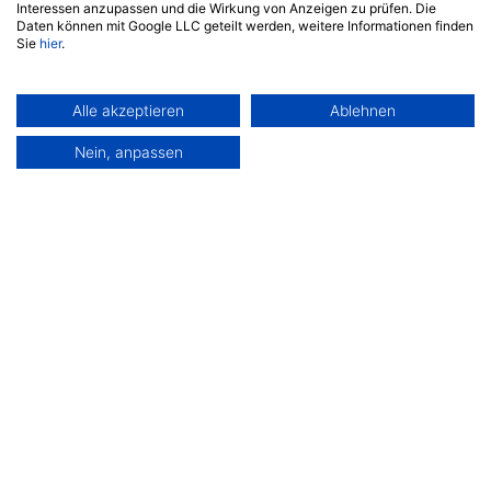
Interessen anzupassen und die Wirkung von Anzeigen zu prüfen. Die
Daten können mit Google LLC geteilt werden, weitere Informationen finden
Sie
hier
.
Alle akzeptieren
Ablehnen
Nein, anpassen
EIN JOB FÜR ALLE FÄLLE
RETTUNGSSCHWIMMER:IN
Du bist mindestens 18 Jahre alt und weißt genau,
was zu tun ist, wenn es im Pool zu einem Notfall
kommt?
Mehr erfahren